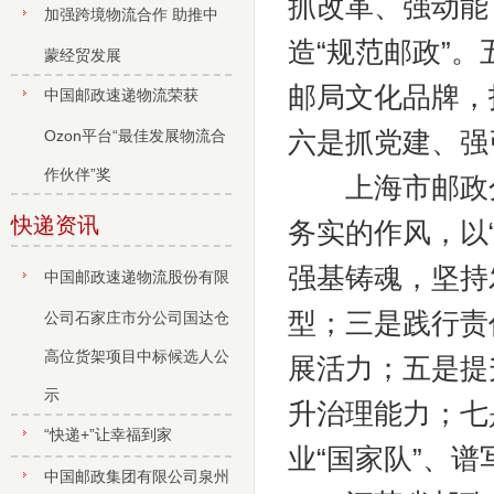
抓改革、强动能
加强跨境物流合作 助推中
造“规范邮政”
蒙经贸发展
邮局文化品牌，
中国邮政速递物流荣获
Ozon平台“最佳发展物流合
六是抓党建、强
作伙伴”奖
上海市邮政分
快递资讯
务实的作风，以
强基铸魂，坚持
中国邮政速递物流股份有限
型；三是践行责
公司石家庄市分公司国达仓
高位货架项目中标候选人公
展活力；五是提
示
升治理能力；七
“快递+”让幸福到家
业“国家队”、
中国邮政集团有限公司泉州