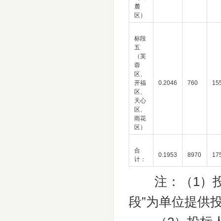
麓
区）
标段
五
（芙
蓉
区、
开福
0.2046
760
15
区、
天心
区、
雨花
区）
合
0.1953
8970
17
计：
注：（1）投标
段”为单位提供