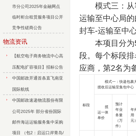
模式三：从客
市分公司2025年金融网点
运输至中心局的邮
临时柜台租赁服务项目公开
竞争性磋商公告
封车-运输至中
物流资讯
本项目分为5个
段。每个标段排
【航空电子商务物流中心高
应商，第2名为
压配电扩容项目】招标公告
中国邮政开通首条直飞南亚
模式一：快递包裹
揽收后运输至集包中心
国际航线
中国邮政速递物流股份有限
预计
标段
揽
年业
年
公司2025年 部分省份国际
运一体
务量
用
单价
（万
元
邮件海运运输服务集中采购
件）
项目 （包2：启运口岸青岛/