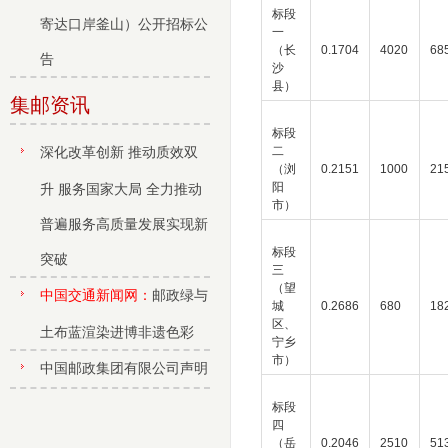
标段
寄达口岸釜山）公开招标公
一
（长
0.1704
4020
68
告
沙
县）
集邮资讯
标段
深化改革创新 推动质效双
二
（浏
0.2151
1000
21
阳
升 服务国家大局 全力推动
市）
普遍服务高质量发展实现新
标段
突破
三
（望
中国交通新闻网：
邮政绿与
城
0.2686
680
18
区、
土布蓝渲染进博非遗色彩
宁乡
市）
中国邮政集团有限公司声明
标段
四
（岳
0.2046
2510
51