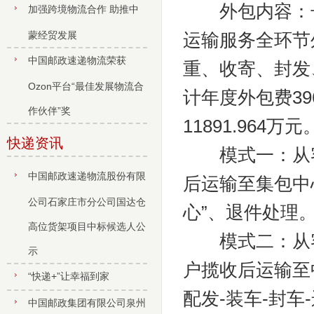
外包内容：长
加强跨境物流合作 助推中
蒙经贸发展
运输服务全环节
中国邮政速递物流荣获
重、收寄、封发
Ozon平台“最佳发展物流合
计年度外包费39
作伙伴”奖
11891.96
快递资讯
模式一：从客
中国邮政速递物流股份有限
后运输至集包中
公司石家庄市分公司国达仓
心”、退件处理
高位货架项目中标候选人公
模式二：从客
示
户揽收后运输至
“快递+”让幸福到家
配发-装车-封车
中国邮政集团有限公司泉州