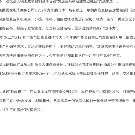
务，这也是无锡邮政项目制改革促进“快递业与制造业两业融合”的成果之一。
居家电子商务公司1.2万平方米的仓库，所有线上下单的商品直接在这里完成打包
包裹随着皮带机流转、分拣、落格，由邮政揽收员进行安检、收寄、装车，再转运至长
服务链条，提高了发货速度。全过程无缝衔接，显示出满满的生产“战斗力”。
‘双11’‘双12’和年货节出货量都非常大，今年的年货节目前日均发货在3万单，邮
生产和销售需求，灵活调整服务时间，更好地助力我们销售。”红豆居家电子商务公司
为主力快递服务商的条件之一，今年将是他和邮政伙伴一起坚守的第4个春节。
锡邮政红豆项目组负责人张敬霞介绍，项目组还与红豆集团运动装公司推动快递收
化5G车间根据订单要求现场生产，产品从流水线下来后就被直接打包、贴单，交给邮
过“邮政进厂”，红豆集团库存周转率提升12％、库存资金占用费减少7％、订单交付
正实现了两业融合发展、相融相长。从提供单一的物流运输到一体化供应链管理服务，
，让生产的脚步“跑”得更快。