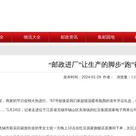
全
物流大全
邮政资讯
集邮园地
“邮政进厂”让生产的脚步“跑
发布时间：2024-01-29 作者： 浏览量：
13
商家的节日促销火热进行。“67号链接是我们家超级温暖有氛围的龙年开运礼盒，
……”1月24日，记者走进位于江苏省无锡市锡山区东港镇的红豆集团居家电子商务
市新吴区硕放街道的李女士前一天晚上10点在红豆居家旗舰店直播间下单，次日上