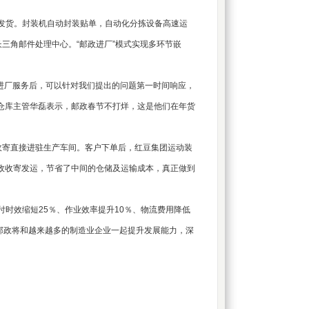
发货。封装机自动封装贴单，自动化分拣设备高速运
三角邮件处理中心。“邮政进厂”模式实现多环节嵌
政进厂服务后，可以针对我们提出的问题第一时间响应，
仓库主管华磊表示，邮政春节不打烊，这是他们在年货
寄直接进驻生产车间。客户下单后，红豆集团运动装
政收寄发运，节省了中间的仓储及运输成本，真正做到
时效缩短25％、作业效率提升10％、物流费用降低
邮政将和越来越多的制造业企业一起提升发展能力，深