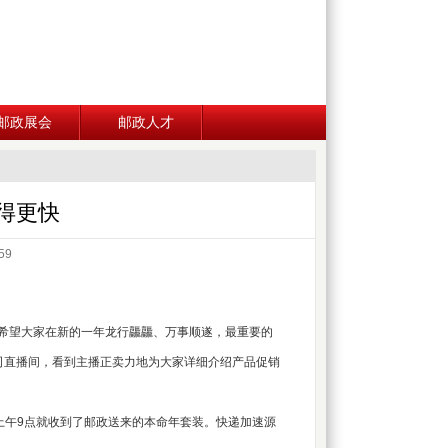
邮政展会
邮政人才
”得更快
59
希望大家在新的一年龙行龘龘、万事顺遂，最重要的
公司直播间，看到主播正卖力地为大家详细介绍产品促销
午9点就收到了邮政送来的本命年套装。快递加速源