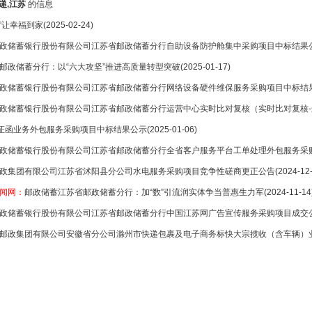
递,江苏
的信息
+”让幸福到家
(2025-02-24)
政储蓄银行股份有限公司江苏省邮政储蓄分行自助设备防护舱集中采购项目中标结果
邮政储蓄分行：以“六大攻坚”推进高质量转型突破
(2025-01-17)
政储蓄银行股份有限公司江苏省邮政储蓄分行网络设备硬件维保服务采购项目中标结
政储蓄银行股份有限公司江苏省邮政储蓄分行运营中心实时比对复核（实时比对复核-
证函业务外包服务采购项目中标结果公示
(2025-01-06)
政储蓄银行股份有限公司江苏省邮政储蓄分行全省客户服务平台工单处理外包服务采
政集团有限公司江苏省沭阳县分公司水电服务采购项目竞争性磋商更正公告
(2024-12
闻网：
邮政储蓄江苏省邮政储蓄分行：加“数”引流润实体争当普惠生力军
(2024-11-14
政储蓄银行股份有限公司江苏省邮政储蓄分行中国江苏网广告宣传服务采购项目成交
邮政集团有限公司安徽省分公司滁州市快递包裹及电子商务标快大宗揽收（含车辆）