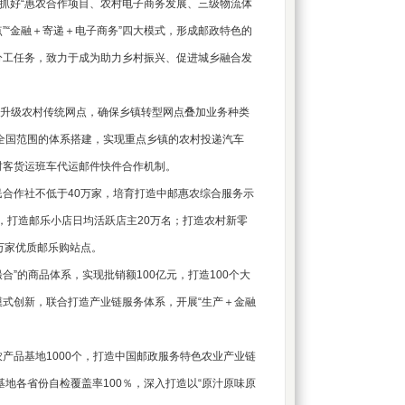
抓好“惠农合作项目、农村电子商务发展、三级物流体
点”“金融＋寄递＋电子商务”四大模式，形成邮政特色的
分工任务，致力于成为助力乡村振兴、促进城乡融合发
升级农村传统网点，确保乡镇转型网点叠加业务种类
成全国范围的体系搭建，实现重点乡镇的农村投递汽车
村客货运班车代运邮件快件合作机制。
合作社不低于40万家，培育打造中邮惠农综合服务示
手，打造邮乐小店日均活跃店主20万名；打造农村新零
万家优质邮乐购站点。
”的商品体系，实现批销额100亿元，打造100个大
式创新，联合打造产业链服务体系，开展“生产＋金融
品基地1000个，打造中国邮政服务特色农业产业链
基地各省份自检覆盖率100％，深入打造以“原汁原味原