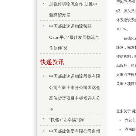
产地”为价
加强跨境物流合作 助推中
织、源头品
蒙经贸发展
体系建设系
中国邮政速递物流荣获
100％。
Ozon平台“最佳发展物流合
在强化农业
经营，完善
作伙伴”奖
授信机制；
快递资讯
品服务，构
兴重点帮扶
中国邮政速递物流股份有限
关重大项目
公司石家庄市分公司国达仓
高位货架项目中标候选人公
示
更多关于
货
“快递+”让幸福到家
六安市
湖南邮
中国邮政集团有限公司泉州