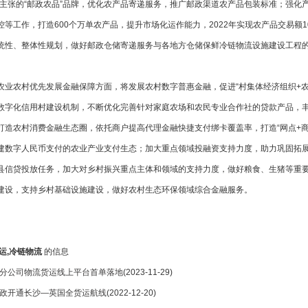
值主张的“邮政农品”品牌，优化农产品寄递服务，推广邮政渠道农产品包装标准；强化
控等工作，打造600个万单农产品，提升市场化运作能力，2022年实现农产品交易额
统性、整体性规划，做好邮政仓储寄递服务与各地方仓储保鲜冷链物流设施建设工程的
农村优先发展金融保障方面，将发展农村数字普惠金融，促进“村集体经济组织+农民
数字化信用村建设机制，不断优化完善针对家庭农场和农民专业合作社的贷款产品，
打造农村消费金融生态圈，依托商户提高代理金融快捷支付绑卡覆盖率，打造“网点+
建数字人民币支付的农业产业支付生态；加大重点领域投融资支持力度，助力巩固拓展脱
县信贷投放任务，加大对乡村振兴重点主体和领域的支持力度，做好粮食、生猪等重
建设，支持乡村基础设施建设，做好农村生态环保领域综合金融服务。
运,冷链物流
的信息
分公司物流货运线上平台首单落地
(2023-11-29)
政开通长沙—英国全货运航线
(2022-12-20)