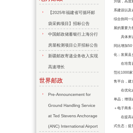
升级，高度
系建设以及
【2025年福建省可循环邮
综合协同一
袋采购项目】招标公告
展的重要力
中国邮政储蓄银行上海分行
具体来说，
房屋检测项目公开招标公告
同比增加5
化；发展县
新疆邮政寄递业务收入实现
在培育县域
高速增长
范社100
世界邮政
售平台，建
在优化农村
Pre-Announcement for
单品；增强
Ground Handling Service
＋电子商务
at Ted Stevens Anchorage
在提高农产
(ANC) International Airport
式生态；提