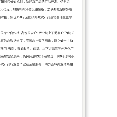
产销对接长效机制，做好农产品的产品开发、销售组
100亿元；加快补齐冷链设施短板，加快邮政整体冷链
对接，实现150个全国级邮政农产品基地仓储覆盖率
专业合作社+高价值农户+产业链上下游客户”的链式
丰富涉农数据维度，完善农户数字画像，建立健全主动
商圈”生态圈，形成收单、信贷、上下游结算等体系化产
贫攻坚成果，确保完成832个脱贫县、160个乡村振
要农产品行业全产业链金融服务，助力县域商业体系相