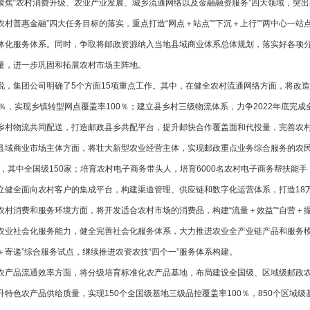
聚焦“农村消费升级、农业产业发展、城乡流通网络以及金融融资服务”四大领域，突出
农村普惠金融”四大任务目标的落实，重点打造“网点＋站点”“下沉＋上行”“两中心一站
体化服务体系。同时，争取将邮政资源纳入当地县域商业体系总体规划，落实好各项
量，进一步巩固和拓展农村市场主阵地。
集团公司明确了5个方面15项重点工作。其中，在健全农村流通网络方面，将改造
0％，实现乡镇转型网点覆盖率100％；建立县乡村三级物流体系，力争2022年底完
乡村物流共同配送，打造邮政县乡共配平台，提升邮快合作覆盖面和代投量，完善农
商业市场主体方面，将壮大新型农业经营主体，实现邮政重点业务综合服务的农民
0家，其中全国级150家；培育农村电子商务带头人，培育6000名农村电子商务帮扶能
立健全面向农村客户的集成平台，构建渠道管理、供应链和数字化运营体系，打造18
消费和服务环境方面，将开发适合农村市场的消费品，构建“流量＋效益”“自营＋撮合
农业社会化服务能力，健全完善社会化服务体系，大力推进农业全产业链产品和服务模
＋寄递”综合服务试点，继续推进农资农技“四个一”服务体系构建。
品流通效率方面，将分级培育标准化农产品基地，布局建设全国级、区域级邮政农产
升特色农产品供给质量，实现150个全国级基地三级品控覆盖率100％，850个区域级