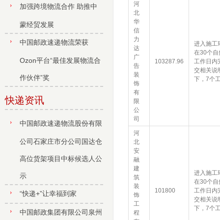
河
加强跨境物流合作 助推中
北
华
蒙经贸发展
信
力
中国邮政速递物流荣获
进入施工
达
在30个
广
Ozon平台“最佳发展物流合
103287.96
工作日内
告
交相关说
装
作伙伴”奖
下，7个
饰
有
快递资讯
限
公
司
中国邮政速递物流股份有限
河
公司石家庄市分公司国达仓
北
安
高位货架项目中标候选人公
融
建
进入施工
示
筑
在30个
装
101800
工作日内
“快递+”让幸福到家
饰
交相关说
工
下，7个
中国邮政集团有限公司泉州
程